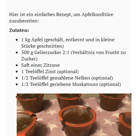
y
Hier ist ein einfaches Rezept, um Apfelkonfitüre
zuzubereiten:
V
Zutaten:
i
1 kg Äpfel (geschält, entkernt und in kleine
Stücke geschnitten)
d
500 g Gelierzucker 2:1 (Verhältnis von Frucht zu
Zucker)
e
Saft einer Zitrone
1 Teelöffel Zimt (optional)
o
1/2 Teelöffel gemahlene Nelken (optional)
1/2 Teelöffel geriebene Muskatnuss (optional)