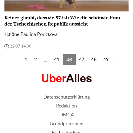
Keiner glaubt, dass sie 57 ist: Wie die schönste Frau
der Tschechischen Republik aussieht
schöne Paulina Porizkova
22.07 14:00
...
46
‹
1
2
41
47
48
49
›
Datenschutzerklärung
Redaktion
DMCA
Grundprinzipien
Fact-Checking