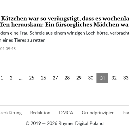
 Kätzchen war so verängstigt, dass es wochenl
ffen herauskam: Ein fürsorgliches Mädchen wa
dem eine Frau Schreie aus einem winzigen Loch hörte, verbracht
 eines Tieres zu retten
.01 09:45
...
31
1
2
25
26
27
28
29
30
32
33
zerklärung
Redaktion
DMCA
Grundprinzipien
Fa
© 2019 — 2026 Rhymer Digital Poland