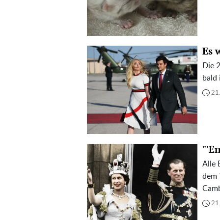
Es 
Die 
bald 
21
"'E
Alle 
dem 
Camb
21