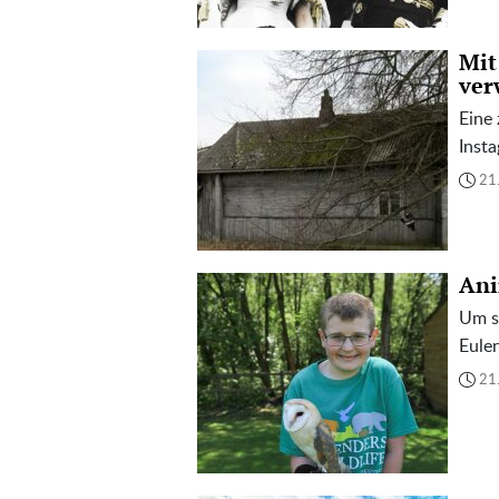
Mit
ver
Eine 
Insta
21
Ani
Um se
Eulen
21