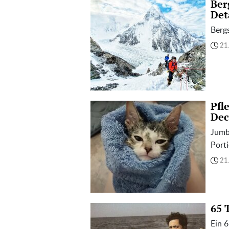
Ber
Det
Bergs
21
Pfl
Dec
Jumbo
Port
21
65 
Ein 