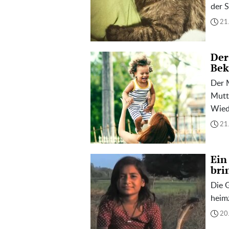
der S
21
Der
Bek
Der 
Mutte
Wied
21
Ein
bri
Die 
heim
20