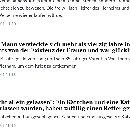
Welpe namens Tonka konnte nicht einmal stehen, sondern krabb
chte sich zu bewegen. Die freiwilligen Helfer des Tierheims und 
Welpe nie wieder laufen würde.
.01 11:30
 Mann versteckte sich mehr als vierzig Jahre i
hts von der Existenz der Frauen und war glückl
44-jährige Ho Van Lang und sein 85-jähriger Vater Ho Van Than 
Vietnam, um dem Krieg zu entkommen.
.01 11:15
cht allein gelassen": Ein Kätzchen und eine Kat
rlassen wurden, haben zufällig einen Retter ge
Kätzchen mit ausgeschlagenen Zähnen und eine ausgesetzte Katze
.01 18:15