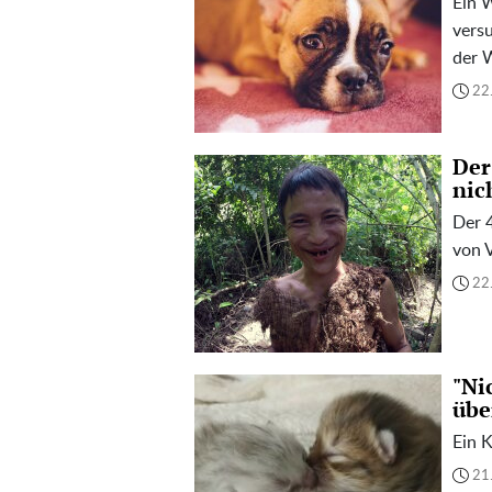
Ein 
versu
der 
22
Der
nic
Der 
von 
22
"Ni
übe
Ein 
21