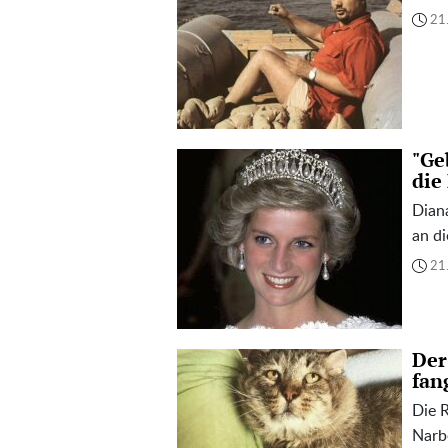
21
"Ge
die
Dian
an di
21
Der
fan
Die R
Narbe