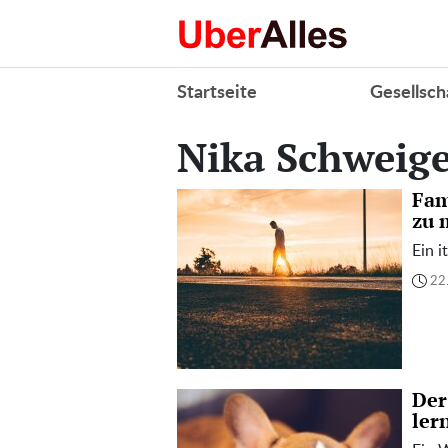
Startseite
Gesellsch
Nika Schweig
Fam
zu 
Ein i
22
Der
ler