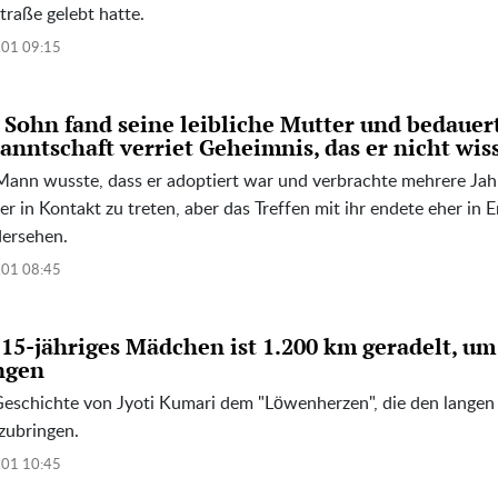
traße gelebt hatte.
.01 09:15
 Sohn fand seine leibliche Mutter und bedauerte
anntschaft verriet Geheimnis, das er nicht wis
Mann wusste, dass er adoptiert war und verbrachte mehrere Jahr
r in Kontakt zu treten, aber das Treffen mit ihr endete eher in 
ersehen.
.01 08:45
 15-jähriges Mädchen ist 1.200 km geradelt, um
ngen
Geschichte von Jyoti Kumari dem "Löwenherzen", die den langen
zubringen.
.01 10:45