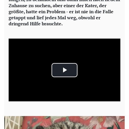
Zuhause zu suchen, aber einer der Kater, der
größte, hatte ein Problem - er ist nie in die Falle
getappt und lief jedes Mal weg, obwohl er
dringend Hilfe brauchte.
P
l
a
y
V