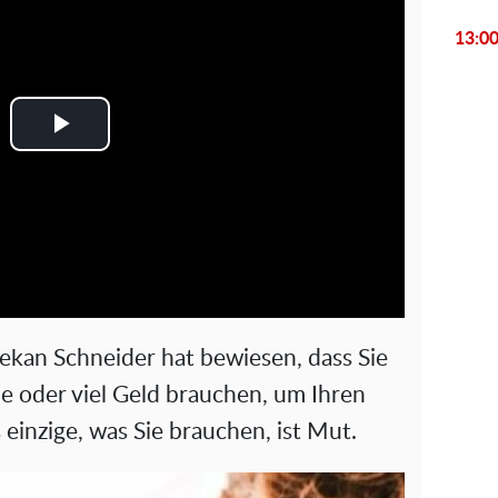
13:0
P
l
a
y
V
ekan Schneider hat bewiesen, dass Sie
i
e oder viel Geld brauchen, um Ihren
 einzige, was Sie brauchen, ist Mut.
d