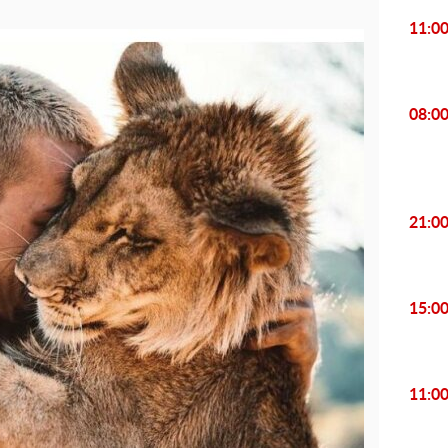
11:0
08:0
21:0
15:0
11:0