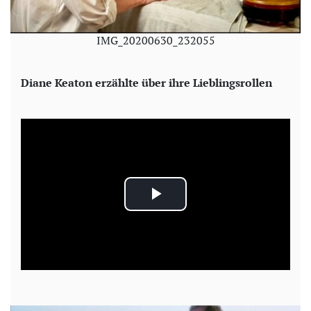
IMG_20200630_232055
Diane Keaton erzählte über ihre Lieblingsrollen
P
l
a
y