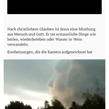
l
a
y
Nach christlichem Glauben ist Jesus eine Mischung
aus Mensch und Gott. Er tat erstaunliche Dinge wie
V
heilen, wiederbeleben oder Wasser in Wein
verwandeln.
i
Erscheinungen, die die Kamera aufgezeichnet hat
d
e
o