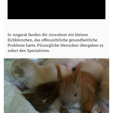
l
a
y
In Angarsk fanden die Anwohner ein kleines
Eichhörnchen, das offensichtliche gesundheitliche
V
Probleme hatte. Fürsorgliche Menschen übergaben es
sofort den Spezialisten.
i
d
e
o