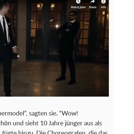
permodel”, sagten sie. “Wow!
hön und sieht 10 Jahre jünger aus als
fügte hinzu. Die Choreografen, die das