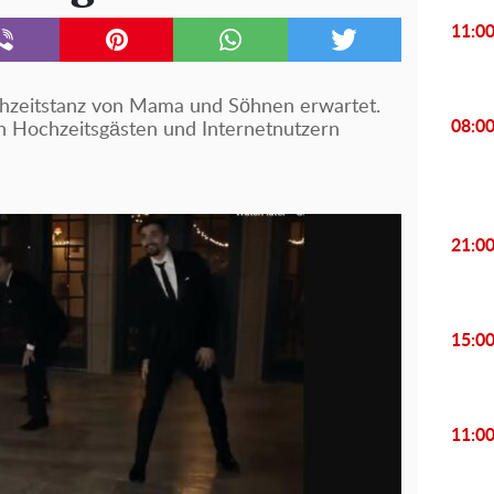
11:0
hzeitstanz von Mama und Söhnen erwartet.
08:0
n Hochzeitsgästen und Internetnutzern
21:0
15:0
11:0