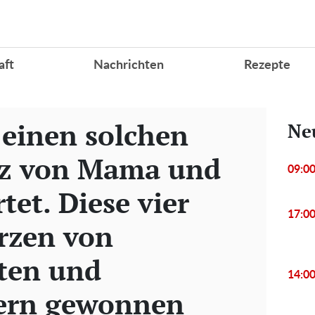
aft
Nachrichten
Rezepte
einen solchen
Ne
nz von Mama und
09:0
et. Diese vier
17:0
rzen von
ten und
14:0
zern gewonnen