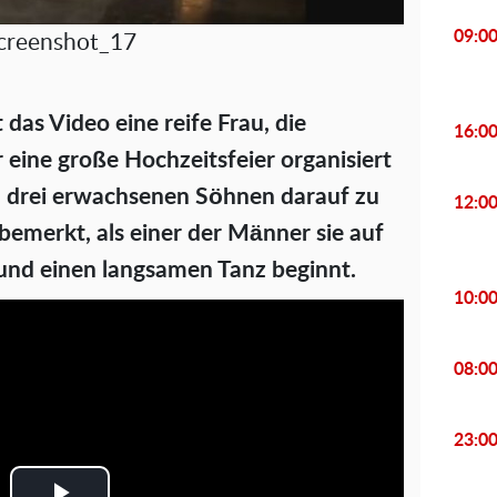
09:0
creenshot_17
 das Video eine reife Frau, die
16:0
 eine große Hochzeitsfeier organisiert
ren drei erwachsenen Söhnen darauf zu
12:0
nbemerkt, als einer der Männer sie auf
 und einen langsamen Tanz beginnt.
10:0
08:0
23:0