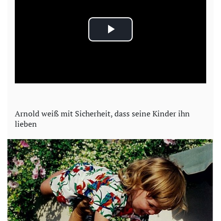
P
l
a
y
Arnold weiß mit Sicherheit, dass seine Kinder ihn
lieben
V
i
d
e
o