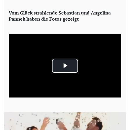
Vom Glück strahlende Sebastian und Angelina
Pannek haben die Fotos gezeigt
P
l
a
y
V