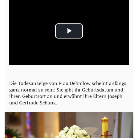
P
l
a
y
Die Todesanzeige von Frau Dehmlow scheint anfangs
ganz normal zu sein: Sie gibt ihr Geburtsdatum und
V
ihren Geburtsort an und erwähnt ihre Eltern Joseph
und Gertrude Schunk.
i
d
e