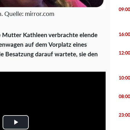
09:0
. Quelle: mirror.com
e Mutter Kathleen verbrachte elende
16:0
enwagen auf dem Vorplatz eines
12:0
e Besatzung darauf wartete, sie den
10:0
08:0
23:0
P