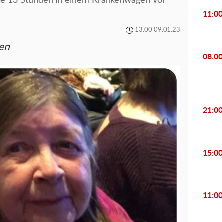
te 13 Stunden in einem Krankenwagen vor
11:0
13:00 09.01.23
en
08:0
21:0
15:0
11:0