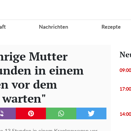
aft
Nachrichten
Rezepte
hrige Mutter
Ne
unden in einem
09:0
n vor dem
17:0
 warten"
14:0