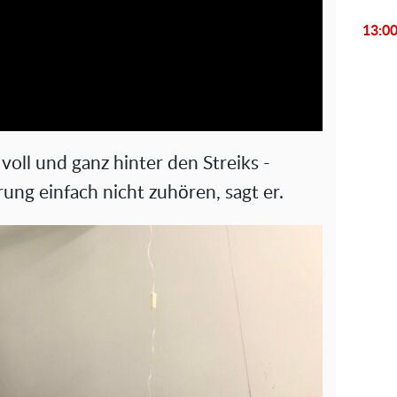
l
13:0
a
y
V
voll und ganz hinter den Streiks -
i
ung einfach nicht zuhören, sagt er.
d
e
o