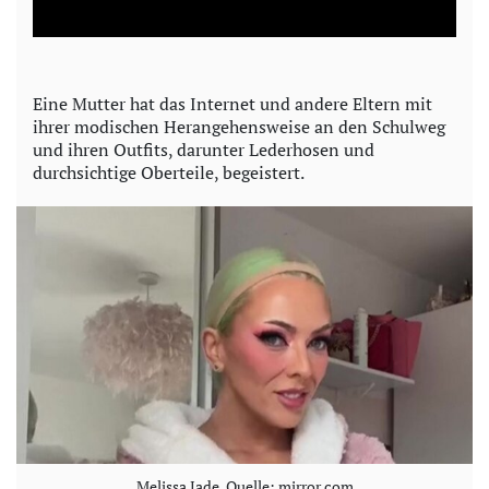
a
y
Eine Mutter hat das Internet und andere Eltern mit
ihrer modischen Herangehensweise an den Schulweg
V
und ihren Outfits, darunter Lederhosen und
durchsichtige Oberteile, begeistert.
i
d
e
o
Melissa Jade. Quelle: mirror.com