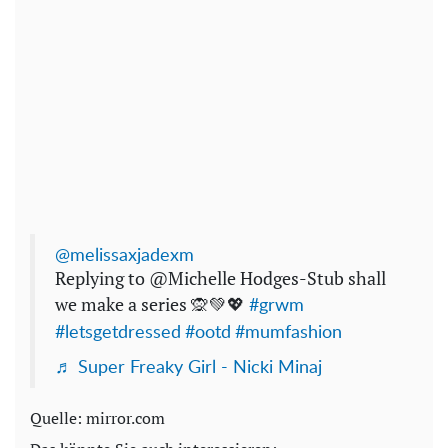
@melissaxjadexm
Replying to @Michelle Hodges-Stub shall
we make a series 🙊💚💖
#grwm
#letsgetdressed
#ootd
#mumfashion
♬ Super Freaky Girl - Nicki Minaj
Quelle: mirror.com