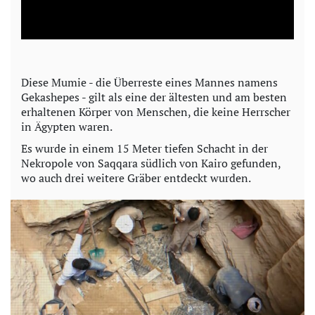
l
a
y
Diese Mumie - die Überreste eines Mannes namens
Gekashepes - gilt als eine der ältesten und am besten
V
erhaltenen Körper von Menschen, die keine Herrscher
in Ägypten waren.
i
Es wurde in einem 15 Meter tiefen Schacht in der
Nekropole von Saqqara südlich von Kairo gefunden,
d
wo auch drei weitere Gräber entdeckt wurden.
e
o