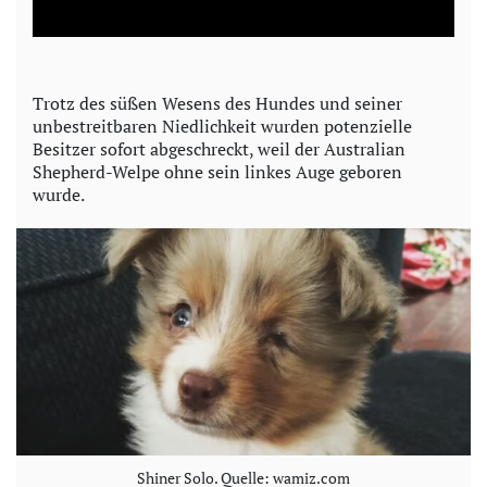
a
y
Trotz des süßen Wesens des Hundes und seiner
unbestreitbaren Niedlichkeit wurden potenzielle
V
Besitzer sofort abgeschreckt, weil der Australian
Shepherd-Welpe ohne sein linkes Auge geboren
i
wurde.
d
e
o
Shiner Solo. Quelle: wamiz.com