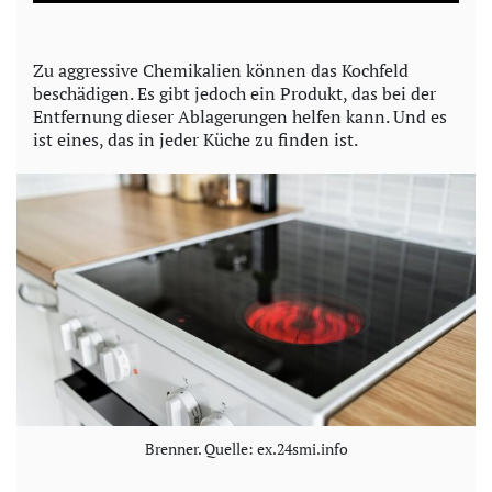
a
y
Zu aggressive Chemikalien können das Kochfeld
beschädigen. Es gibt jedoch ein Produkt, das bei der
V
Entfernung dieser Ablagerungen helfen kann. Und es
ist eines, das in jeder Küche zu finden ist.
i
d
e
o
Brenner. Quelle: ex.24smi.info