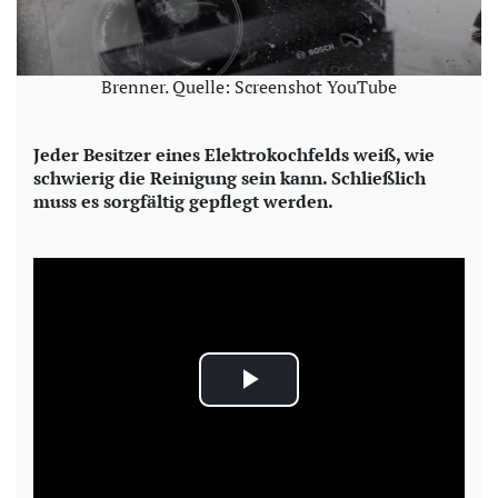
Brenner. Quelle: Screenshot YouTube
Jeder Besitzer eines Elektrokochfelds weiß, wie
schwierig die Reinigung sein kann. Schließlich
muss es sorgfältig gepflegt werden.
P
l