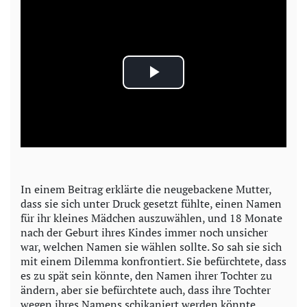
P
l
a
y
In einem Beitrag erklärte die neugebackene Mutter,
dass sie sich unter Druck gesetzt fühlte, einen Namen
V
für ihr kleines Mädchen auszuwählen, und 18 Monate
nach der Geburt ihres Kindes immer noch unsicher
i
war, welchen Namen sie wählen sollte. So sah sie sich
mit einem Dilemma konfrontiert. Sie befürchtete, dass
d
es zu spät sein könnte, den Namen ihrer Tochter zu
ändern, aber sie befürchtete auch, dass ihre Tochter
e
wegen ihres Namens schikaniert werden könnte,