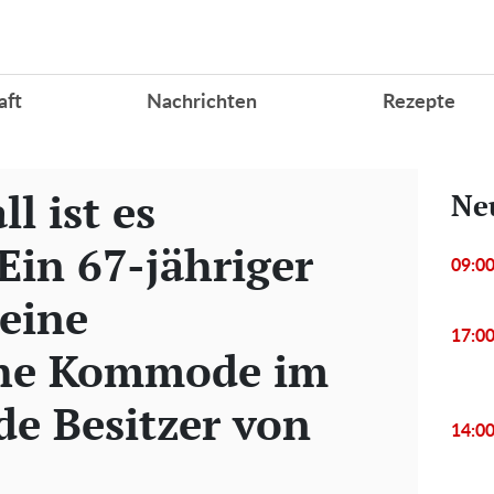
aft
Nachrichten
Rezepte
l ist es
Ne
Ein 67-jähriger
09:0
eine
17:0
che Kommode im
de Besitzer von
14:0