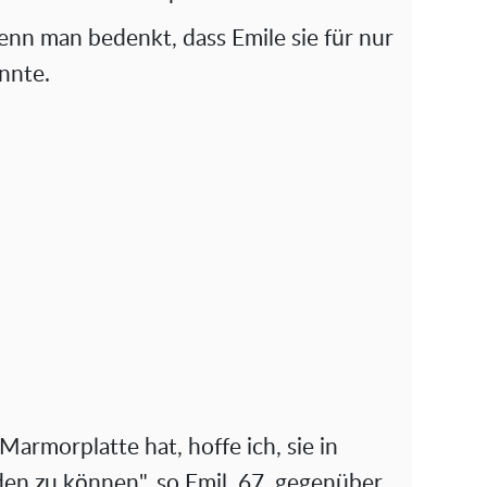
enn man bedenkt, dass Emile sie für nur
nnte.
armorplatte hat, hoffe ich, sie in
n zu können", so Emil, 67, gegenüber