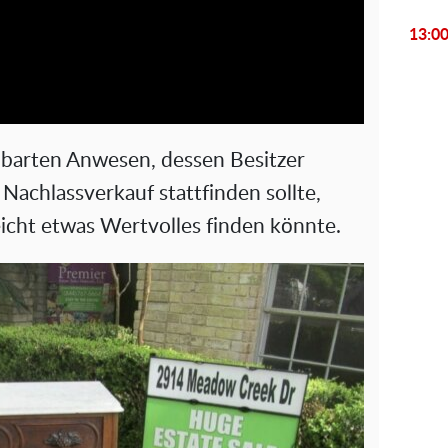
l
13:0
a
y
V
chbarten Anwesen, dessen Besitzer
i
 Nachlassverkauf stattfinden sollte,
leicht etwas Wertvolles finden könnte.
d
e
o