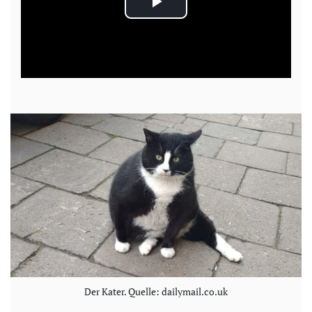
P
l
a
y
V
i
d
e
o
Der Kater. Quelle: dailymail.co.uk