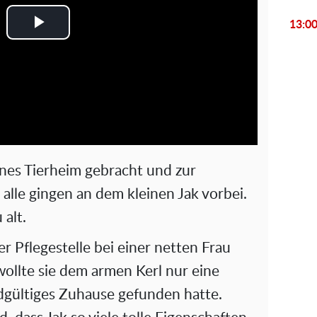
13:0
P
l
a
y
V
enes Tierheim gebracht und zur
i
alle gingen an dem kleinen Jak vorbei.
 alt.
d
r Pflegestelle bei einer netten Frau
e
llte sie dem armen Kerl nur eine
o
ndgültiges Zuhause gefunden hatte.