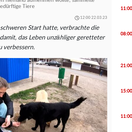
den niemand aufnehmen wollte, sammelte
edürftige Tiere
11:0
12:00 22.03.23
 schweren Start hatte, verbrachte die
08:0
 damit, das Leben unzähliger geretteter
u verbessern.
21:0
15:0
11:0