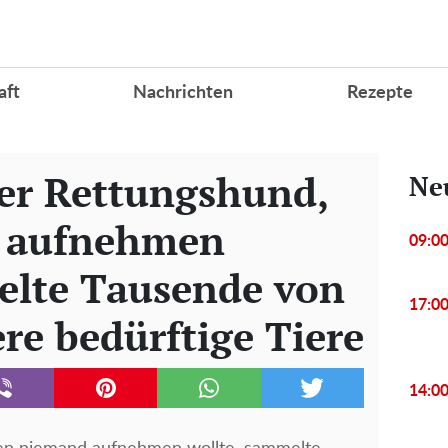
aft
Nachrichten
Rezepte
ger Rettungshund,
Ne
 aufnehmen
09:0
elte Tausende von
17:0
re bedürftige Tiere
14:0