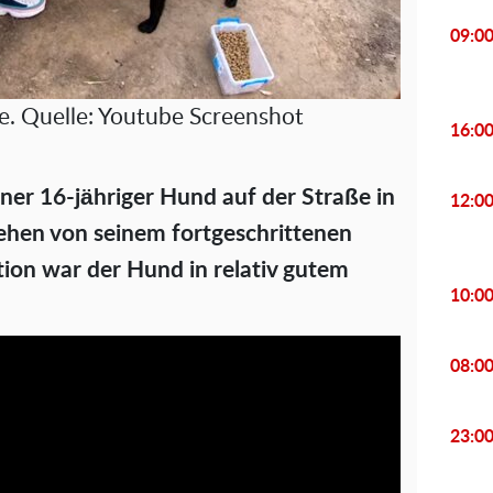
09:0
. Quelle: Youtube Screenshot
16:0
ner 16-jähriger Hund auf der Straße in
12:0
hen von seinem fortgeschrittenen
tion war der Hund in relativ gutem
10:0
08:0
23:0