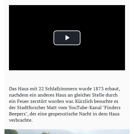
P
l
a
y
Das Haus mit 22 Schlafzimmern wurde 1873 erbaut,
nachdem ein anderes Haus an gleicher Stelle durch
V
ein Feuer zerstört worden war. Kürzlich besuchte es
der Stadtforscher Matt vom YouTube-Kanal "Finders
i
Beepers", der eine gespenstische Nacht in dem Haus
verbrachte.
d