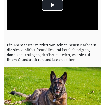
P
l
a
y
Ein Ehepaar war verwirrt von seinen neuen Nachbarn,
die sich zunächst freundlich und herzlich zeigten,
V
dann aber anfingen, darüber zu reden, was sie auf
ihrem Grundstück tun und lassen sollten.
i
d
e
o