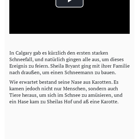
P
l
a
y
In Calgary gab es kürzlich den ersten starken
Schneefall, und natürlich gingen alle aus, um dieses
V
Ereignis zu feiern. Sheila Bryant ging mit ihrer Familie
nach draußen, um einen Schneemann zu bauen.
i
Wie erwartet bestand seine Nase aus Karotten. Es
kamen jedoch nicht nur Menschen, sondern auch
d
Tiere heraus, um sich im Schnee zu amüsieren, und
ein Hase kam zu Sheilas Hof und aß eine Karotte.
e
o