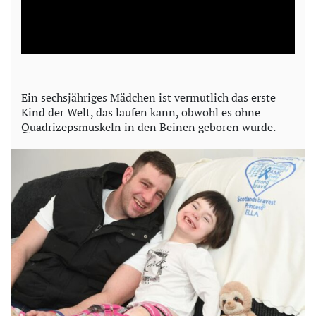
l
a
y
Ein sechsjähriges Mädchen ist vermutlich das erste
Kind der Welt, das laufen kann, obwohl es ohne
V
Quadrizepsmuskeln in den Beinen geboren wurde.
i
d
e
o