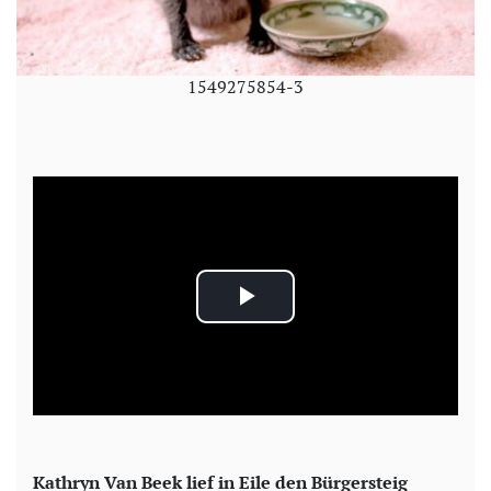
1549275854-3
P
l
a
y
Kathryn Van Beek lief in Eile den Bürgersteig