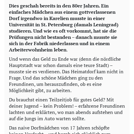
y
Dies geschah bereits in den 80er Jahren. Ein
einfaches Mädchen aus einem gottverlassenen
V
Dorf irgendwo in Karelien musste in einer
Universität in St. Petersburg (damals Leningrad)
i
studieren. Und wie es oft vorkommt, hat sie die
Prüfungen nicht bestanden – danach musste sie
d
sich in der Fabrik niederlassen und in einem
Arbeiterwohnheim leben
.
e
Und wenn das Geld zu Ende war (denn die nördliche
Hauptstadt war schon damals eine teure Stadt) –
o
musste sie es verdienen. Das Heimatdorf kam nicht in
Frage. Und das schöne Mädchen ging zu den
Freundinen, um herauszufinden, ob es eine
Möglichkeit gibt, zu arbeiten.
Du brauchst einen Teilzeitjob für gutes Geld? Mit
deiner Jugend – kein Problem! – erfahrene Freundinen
lachten und erklärten, wo man abends aufstehen und
auf die Jungs im Auto warten sollte.
Das naive Dorfmädchen von 17 Jahren schöpfte
keinen Verdacht – und begab sich glücklich zum