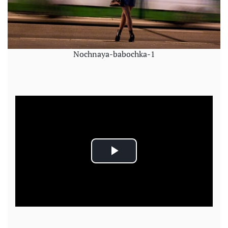
Nochnaya-babochka-1
P
l
a