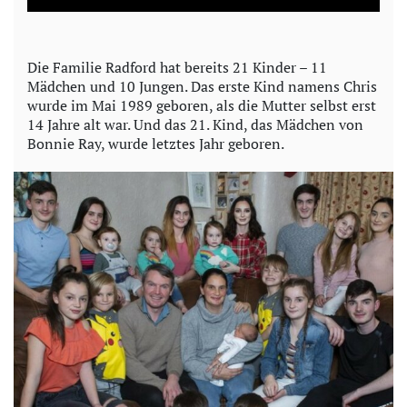
a
y
Die Familie Radford hat bereits 21 Kinder – 11
Mädchen und 10 Jungen. Das erste Kind namens Chris
V
wurde im Mai 1989 geboren, als die Mutter selbst erst
14 Jahre alt war. Und das 21. Kind, das Mädchen von
i
Bonnie Ray, wurde letztes Jahr geboren.
d
e
o