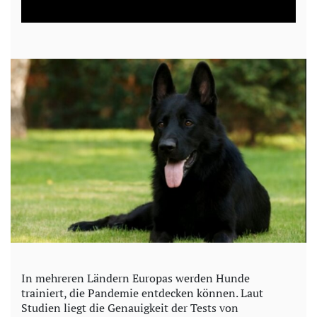
a
y
V
i
d
e
o
In mehreren Ländern Europas werden Hunde
trainiert, die Pandemie entdecken können. Laut
Studien liegt die Genauigkeit der Tests von