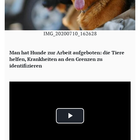
IMG_20200710_162628
Man hat Hunde zur Arbeit aufgeboten: die Tiere
helfen, Krankheiten an den Grenzen zu
identifizieren
P
l