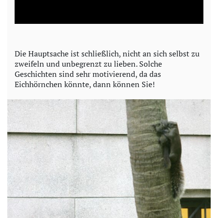
l
a
y
Die Hauptsache ist schließlich, nicht an sich selbst zu
zweifeln und unbegrenzt zu lieben. Solche
V
Geschichten sind sehr motivierend, da das
Eichhörnchen könnte, dann können Sie!
i
d
e
o