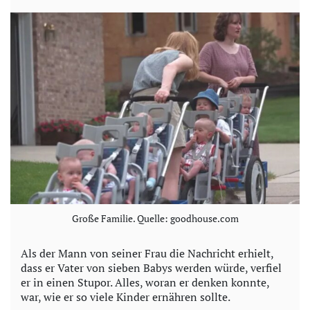
y
V
i
d
e
o
Große Familie. Quelle: goodhouse.com
Als der Mann von seiner Frau die Nachricht erhielt,
dass er Vater von sieben Babys werden würde, verfiel
er in einen Stupor. Alles, woran er denken konnte,
war, wie er so viele Kinder ernähren sollte.