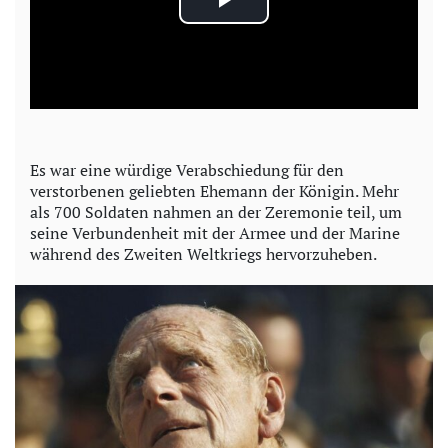
P
l
a
y
Es war eine würdige Verabschiedung für den
verstorbenen geliebten Ehemann der Königin. Mehr
V
als 700 Soldaten nahmen an der Zeremonie teil, um
seine Verbundenheit mit der Armee und der Marine
i
während des Zweiten Weltkriegs hervorzuheben.
d
e
o