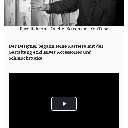
Paco Rabanne. Quelle: Screenshot YouTube
Der Designer begann seine Karriere mit der
Gestaltung exklusiver Accessoires und
Schmuckstücke.
P
l