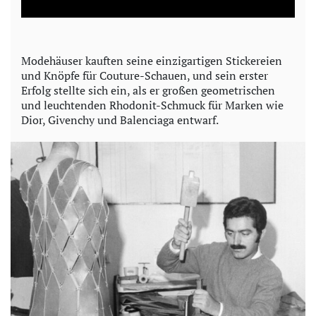
a
y
Modehäuser kauften seine einzigartigen Stickereien
und Knöpfe für Couture-Schauen, und sein erster
V
Erfolg stellte sich ein, als er großen geometrischen
und leuchtenden Rhodonit-Schmuck für Marken wie
i
Dior, Givenchy und Balenciaga entwarf.
d
e
o