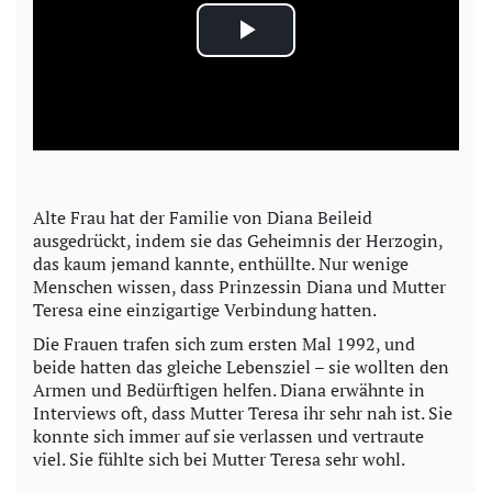
P
l
a
y
Alte Frau hat der Familie von Diana Beileid
ausgedrückt, indem sie das Geheimnis der Herzogin,
V
das kaum jemand kannte, enthüllte. Nur wenige
Menschen wissen, dass Prinzessin Diana und Mutter
i
Teresa eine einzigartige Verbindung hatten.
Die Frauen trafen sich zum ersten Mal 1992, und
d
beide hatten das gleiche Lebensziel – sie wollten den
Armen und Bedürftigen helfen. Diana erwähnte in
e
Interviews oft, dass Mutter Teresa ihr sehr nah ist. Sie
konnte sich immer auf sie verlassen und vertraute
o
viel. Sie fühlte sich bei Mutter Teresa sehr wohl.