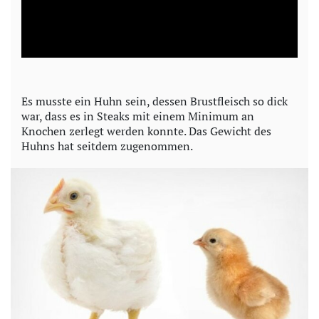
l
a
y
Es musste ein Huhn sein, dessen Brustfleisch so dick
war, dass es in Steaks mit einem Minimum an
V
Knochen zerlegt werden konnte. Das Gewicht des
Huhns hat seitdem zugenommen.
i
d
e
o