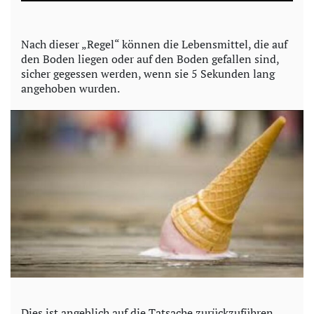
a
y
Nach dieser „Regel“ können die Lebensmittel, die auf
den Boden liegen oder auf den Boden gefallen sind,
V
sicher gegessen werden, wenn sie 5 Sekunden lang
angehoben wurden.
i
d
e
o
Dies ist angeblich auf die Tatsache zurückzuführen,