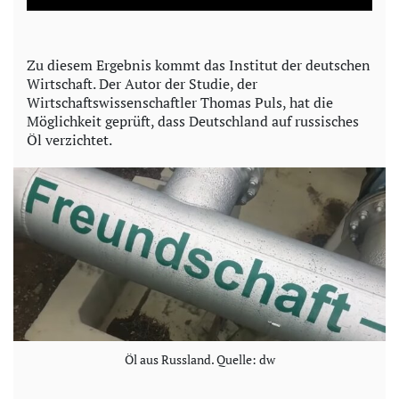
a
y
Zu diesem Ergebnis kommt das Institut der deutschen
Wirtschaft. Der Autor der Studie, der
V
Wirtschaftswissenschaftler Thomas Puls, hat die
Möglichkeit geprüft, dass Deutschland auf russisches
i
Öl verzichtet.
d
e
o
Öl aus Russland. Quelle: dw