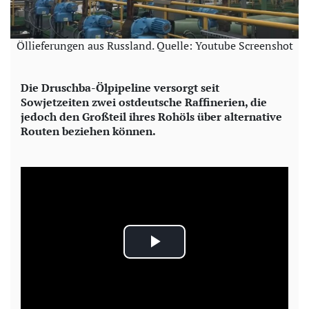
Öllieferungen aus Russland. Quelle: Youtube Screenshot
Die Druschba-Ölpipeline versorgt seit
Sowjetzeiten zwei ostdeutsche Raffinerien, die
jedoch den Großteil ihres Rohöls über alternative
Routen beziehen können.
P
l