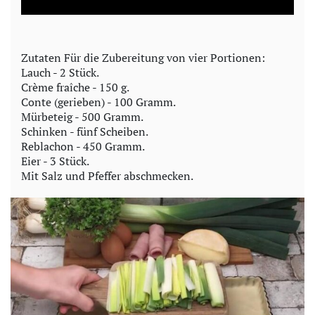
a
y
Zutaten Für die Zubereitung von vier Portionen:
Lauch - 2 Stück.
V
Crème fraîche - 150 g.
Conte (gerieben) - 100 Gramm.
i
Mürbeteig - 500 Gramm.
Schinken - fünf Scheiben.
d
Reblachon - 450 Gramm.
Eier - 3 Stück.
e
Mit Salz und Pfeffer abschmecken.
o