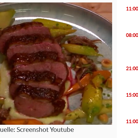
11:0
08:0
21:0
15:0
11:0
uelle: Screenshot Youtube