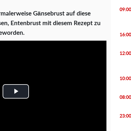
09:0
rmalerweise Gänsebrust auf diese
sen, Entenbrust mit diesem Rezept zu
 geworden.
16:0
12:0
10:0
P
08:0
l
23:0
a